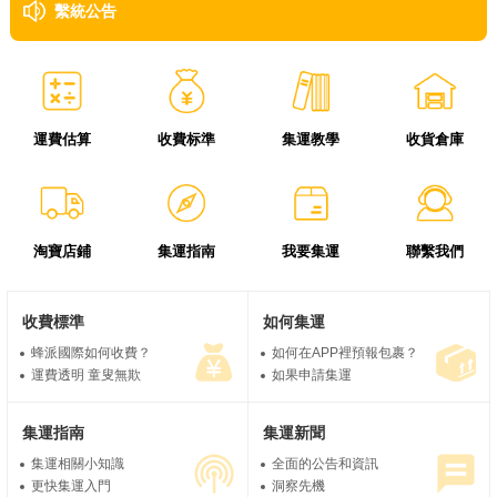
繫統公告
運費估算
收費标準
集運教學
收貨倉庫
淘寶店鋪
集運指南
我要集運
聯繫我們
收費標準
如何集運
蜂派國際如何收費？
如何在APP裡預報包裹？
運費透明 童叟無欺
如果申請集運
集運指南
集運新聞
集運相關小知識
全面的公告和資訊
更快集運入門
洞察先機