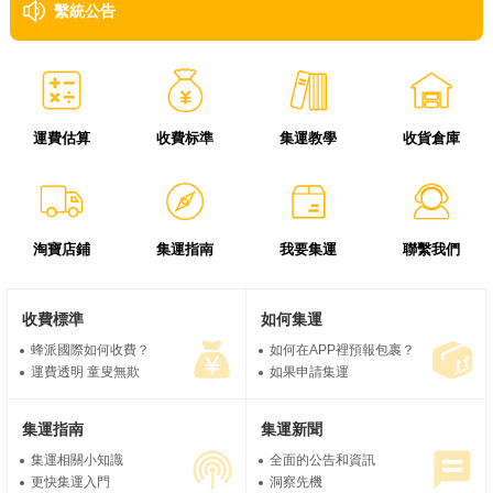
繫統公告
運費估算
收費标準
集運教學
收貨倉庫
淘寶店鋪
集運指南
我要集運
聯繫我們
收費標準
如何集運
蜂派國際如何收費？
如何在APP裡預報包裹？
運費透明 童叟無欺
如果申請集運
集運指南
集運新聞
集運相關小知識
全面的公告和資訊
更快集運入門
洞察先機